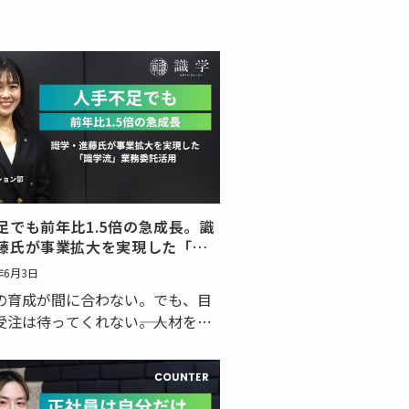
足でも前年比1.5倍の急成長。識
藤氏が事業拡大を実現した「識
業務委託活用
年6月3日
の育成が間に合わない。でも、目
受注は待ってくれない――。人材を採
成し、現場の戦力となるまでに
うしても一定の時間がかかりま
業が急拡大するフェーズにおい