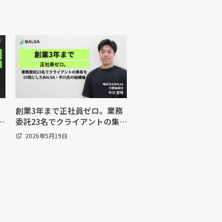
創業3年まで正社員ゼロ。業務
大
委託23名でクライアントの集
託
客を10倍にしたBALSA・中川
2026年5月19日
氏の組織論