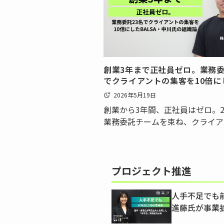
式会社でマーケティング本部の部
める新村 恭平氏は、エ…
創業3年まで正社員ゼロ。業務委
でクライアントの集客を10倍に
BALSA・中川氏の組織論
2026年5月19日
創業から3年間、正社員はゼロ。2
業務委託チームを束ね、クライア
集客を最大10倍に引き上げてきた―
実績を持つのが、株式会社BALSA
締役の中川 聖悟氏です。現在4期
える同社は、LINEと連携して使
プロジェクト推進
ケテ…
人手不足でも前
進藤氏が事業
務委託活用