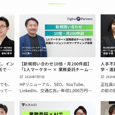
に。イン
【新規問い合わせ10倍・月200件超】
人手不
託で実
「1人マーケター × 業務委託チーム」
学・進
で挑む老舗エージェントのマーケティ
学流」
2026年7月7日
2026
ング改革
でも、
HPリニューアル、SEO、YouTube、
正社員
あって
LinkedIn、交通広告――。年収1,000万円～
の前の
てずに
3,000万円の求人を主に扱う人材紹介会
用・育
いので
社タイグロンパートナーズ株式会社（以
は、ど
ター株
下、タイグロンパートナーズ）では、現
す。事