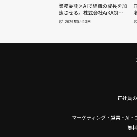
業務委託×AIで組織の成長を加
速させる。株式会社AiKAGI・
富家翔平氏が語る、「実行力」
2026年5月13日
を高める方法
正社員の
マーケティング・営業・AI
無