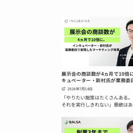
展示会の商談数が4ヵ月で10倍
キュベーター・新村氏が業務委
現したマーケティング改革
2026年7月14日
「やりたい施策はたくさんある。
それを実行しきれない」――意欲は
も、リソース不足から次の手が打
悩んでいるマーケターは少なくな
はないでしょうか。インキュベー