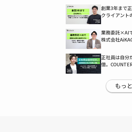
創業3年まで正
クライアントの
中川氏の組織
業務委託×A
株式会社AiK
行力」を高め
正社員は自分だ
億。COUNT
い成長」の設
もっ