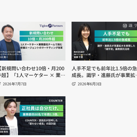
【新規問い合わせ10倍・月200
人手不足でも前年比1.5倍の急
件超】「1人マーケター × 業務
成長。識学・進藤氏が事業拡
委託チーム」で挑む老舗エージ
を実現した「識学流」業務委
2026年7月7日
2026年6月3日
ェントのマーケティング改革
活用