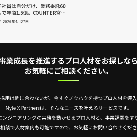
正社員は自分だけ、業務委託60
名で年商1.5億。COUNTER宮
田氏が証明した「雇わない成
2026年4月27日
長」の設計図
事業成長を推進するプロ人材をお探しな
お気軽にご相談ください。
採用は間に合わないが、今すぐノウハウを持つプロ人材を導入
Nyle X Partnersは、そんなニーズを叶えるサービスです。
・エンジニアリングの実務を動かせるプロ人材と、事業課題をす
料相談で人材案内も可能ですので、お気軽にお問い合わせくださ