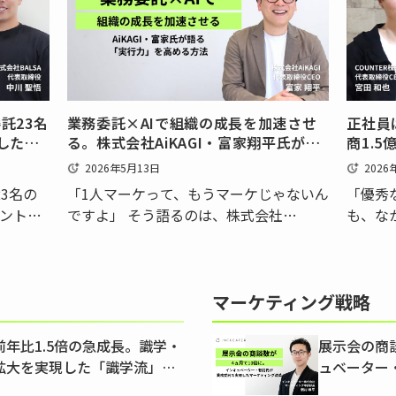
長を務
在複数のマーケティング施策が並行し…
て、こ
を生み
託23名
業務委託×AIで組織の成長を加速させ
正社員
した
る。株式会社AiKAGI・富家翔平氏が語
商1.5
る、「実行力」を高める方法
「雇わ
2026年5月13日
2026
3名の
「1人マーケって、もうマーケじゃないん
「優秀
ントの
ですよ」 そう語るのは、株式会社
も、な
―そんな
AiKAGI（以下、AiKAGI）代表取締役
ても、
 代表取
CEO、富家翔平氏です。 富家氏は、コニ
マーケ
目を迎
カミノルタジャパンでBtoBマーケティン
を抱え
えるマー
グ組織を立ち上げ、30人を超えるチーム
マーケティング戦略
でしょ
を率いた…
下、CO
年比1.5倍の急成長。識学・
展示会の商
拡大を実現した「識学流」業
ュベーター
マーケティ