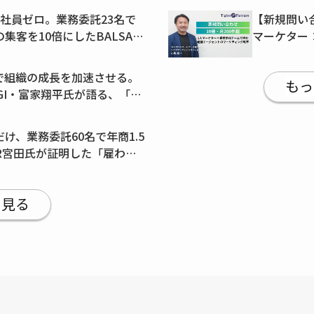
社員ゼロ。業務委託23名で
【新規問い合
集客を10倍にしたBALSA・
マーケター
論
エージェン
Iで組織の成長を加速させる。
もっ
AGI・富家翔平氏が語る、「実
る方法
け、業務委託60名で年商1.5
ER宮田氏が証明した「雇わな
計図
と見る