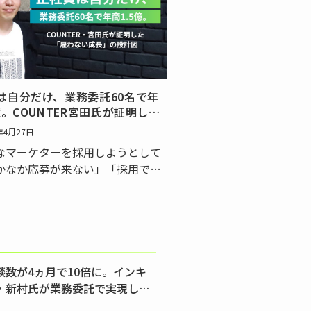
の「待ち時間」は深刻な機会損失
出しかねません。独自…
は自分だけ、業務委託60名で年
億。COUNTER宮田氏が証明した
ない成長」の設計図
年4月27日
なマーケターを採用しようとして
かなか応募が来ない」「採用でき
すぐに独立してしまう」――デジタル
ティング領域でリソース確保に頭
ている担当者は、多いのではない
うか。COUNTER株式会社（以
UNTER…
談数が4ヵ月で10倍に。インキ
・新村氏が業務委託で実現した
ング改革