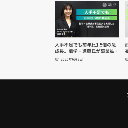
人手不足でも前年比1.5倍の急
成長。識学・進藤氏が事業拡大
を実現した「識学流」業務委託
2026年6月3日
活用