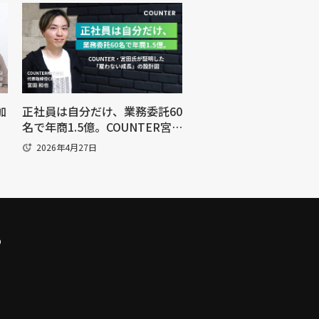
加
正社員は自分だけ、業務委託60
名で年商1.5億。COUNTER宮
」
田氏が証明した「雇わない成
2026年4月27日
長」の設計図
ら