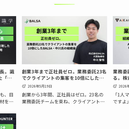
成長。識
創業3年まで正社員ゼロ。業務委託23名
業務委
た「識
でクライアントの集客を10倍にした
る。株
BALSA・中川氏の組織論
る、「
2026年5月19日
2026
も、目
創業から3年間、正社員はゼロ。23名の
「1人
人材を採
業務委託チームを束ね、クライアントの
ですよ
でに
集客を最大10倍に引き上げてきた――そんな
AiKA
りま
実績を持つのが、株式会社BALSA 代表取
CEO
おい
締役の中川 聖悟氏です。現在4期目を迎
カミノ