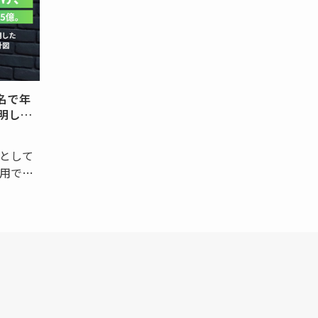
会損失
える同社は、LINEと連携して使えるマー
グ組織
ケテ…
を率い
名で年
証明した
として
用でき
デジタル
保に頭
はない
（以