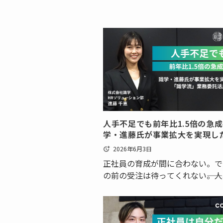
人手不足でも前年比1.5倍の急
学・進藤氏が事業拡大を実現し
学流」業務委託活用
2026年6月3日
正社員の育成が間に合わない。で
の前の受注は待ってくれない――。
用・育成し、現場の戦力となるま
は、どうしても一定の時間がかか
す。事業が急拡大するフェーズに