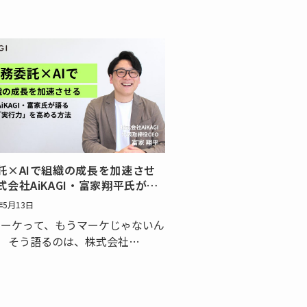
託×AIで組織の成長を加速させ
式会社AiKAGI・富家翔平氏が語
実行力」を高める方法
年5月13日
マーケって、もうマーケじゃないん
」 そう語るのは、株式会社
GI（以下、AiKAGI）代表取締役
、富家翔平氏です。 富家氏は、コニ
ルタジャパンでBtoBマーケティン