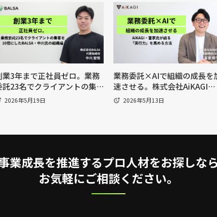
創業3年まで正社員ゼロ。業務
業務委託×AIで組織の成長を
委託23名でクライアントの集
速させる。株式会社AiKAGI・
客を10倍にしたBALSA・中川
富家翔平氏が語る、「実行力
2026年5月19日
2026年5月13日
氏の組織論
を高める方法
事業成長を推進するプロ人材をお探しな
お気軽にご相談ください。