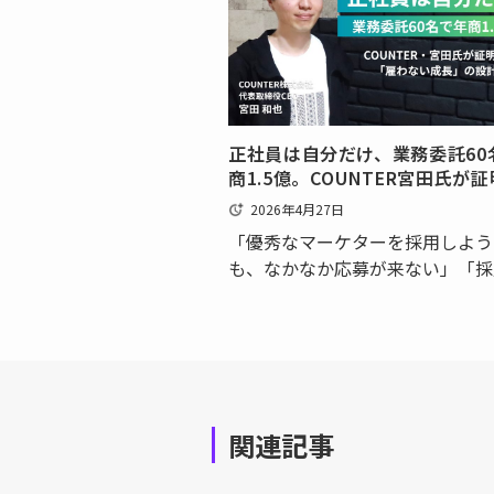
て、この「待ち時間」は深刻な機
を生み出しかねません。独自…
正社員は自分だけ、業務委託60
商1.5億。COUNTER宮田氏が
「雇わない成長」の設計図
2026年4月27日
「優秀なマーケターを採用しよう
も、なかなか応募が来ない」「採
ても、すぐに独立してしまう」――
マーケティング領域でリソース確
を抱えている担当者は、多いので
でしょうか。COUNTER株式会社
下、COUNTER…
関連記事