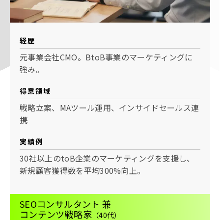
経歴
元事業会社CMO。BtoB事業のマーケティングに
強み。
得意領域
戦略立案、MAツール運用、インサイドセールス連
携
実績例
30社以上のtoB企業のマーケティングを支援し、
新規顧客獲得数を平均300%向上。
SEOコンサルタント 兼
コンテンツ戦略家
（40代）